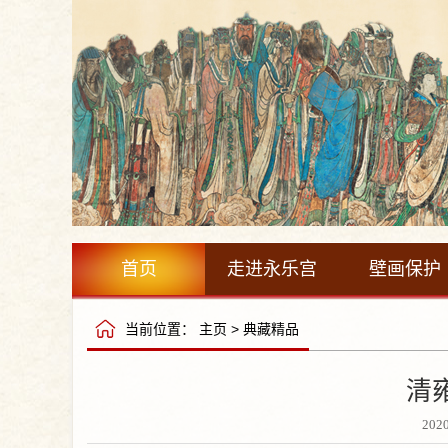
首页
走进永乐宫
壁画保护
当前位置：
主页
>
典藏精品
清
202