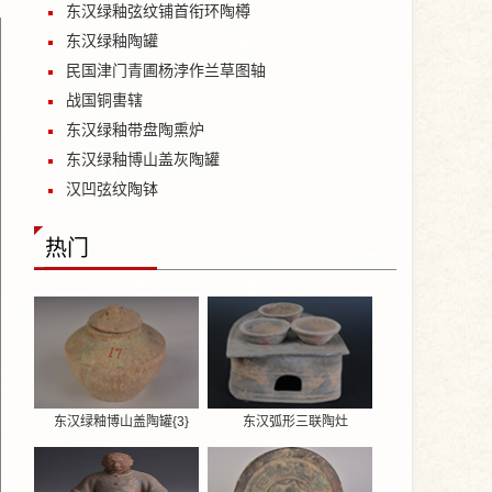
东汉绿釉弦纹铺首衔环陶樽
东汉绿釉陶罐
民国津门青圃杨浡作兰草图轴
战国铜軎辖
东汉绿釉带盘陶熏炉
东汉绿釉博山盖灰陶罐
汉凹弦纹陶钵
热门
东汉绿釉博山盖陶罐{3}
东汉弧形三联陶灶