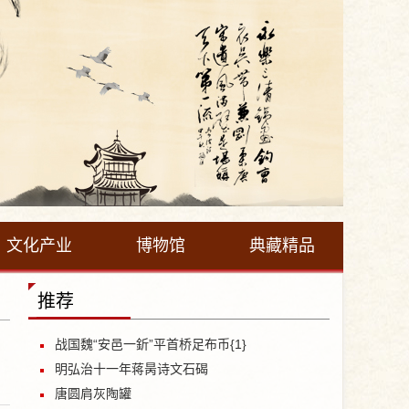
文化产业
博物馆
典藏精品
推荐
战国魏“安邑一釿”平首桥足布币{1}
明弘治十一年蒋昺诗文石碣
唐圆肩灰陶罐