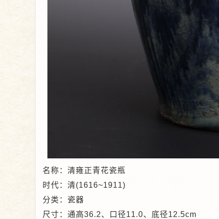
名称：清雍正青花瓷瓶
时代：清(1616~1911)
分类：瓷器
尺寸：通高36.2、口径11.0、底径12.5cm