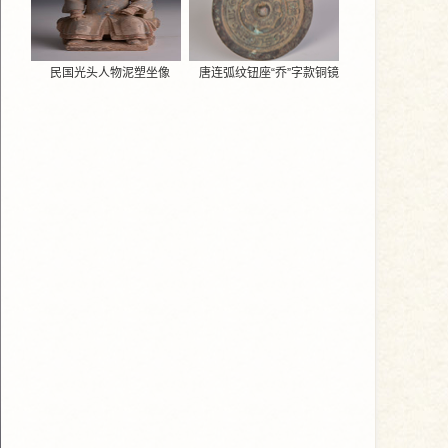
民国光头人物泥塑坐像
唐连弧纹钮座“乔”字款铜镜