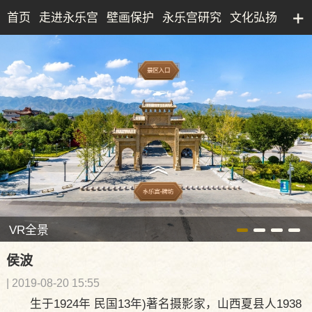
首页
走进永乐宫
壁画保护
永乐宫研究
文化弘扬
永乐宫研究院
文化产业
博物馆
典藏精品
VR全景
侯波
| 2019-08-20 15:55
生于1924年 民国13年)著名摄影家，山西夏县人1938