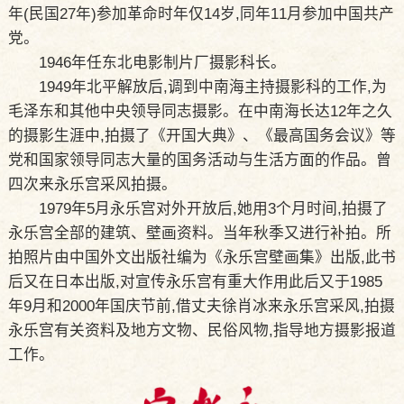
年(民国27年)参加革命时年仅14岁,同年11月参加中国共产
党。
1946年任东北电影制片厂摄影科长。
1949年北平解放后,调到中南海主持摄影科的工作,为
毛泽东和其他中央领导同志摄影。在中南海长达12年之久
的摄影生涯中,拍摄了《开国大典》、《最高国务会议》等
党和国家领导同志大量的国务活动与生活方面的作品。曾
四次来永乐宫采风拍摄。
1979年5月永乐宫对外开放后,她用3个月时间,拍摄了
永乐宫全部的建筑、壁画资料。当年秋季又进行补拍。所
拍照片由中国外文出版社编为《永乐宫壁画集》出版,此书
后又在日本出版,对宣传永乐宫有重大作用此后又于1985
年9月和2000年国庆节前,借丈夫徐肖冰来永乐宫采风,拍摄
永乐宫有关资料及地方文物、民俗风物,指导地方摄影报道
工作。