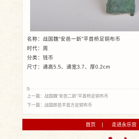
名称：战国魏“安邑一釿”平首桥足铜布币
时代：周
分类：钱币
尺寸：通高5.5、通宽3.7、厚0.2cm
上一篇：战国魏“安邑二釿”平首桥足铜布币
下一篇：战国郎邑平首方足铜布币
首页
|
走进永乐宫