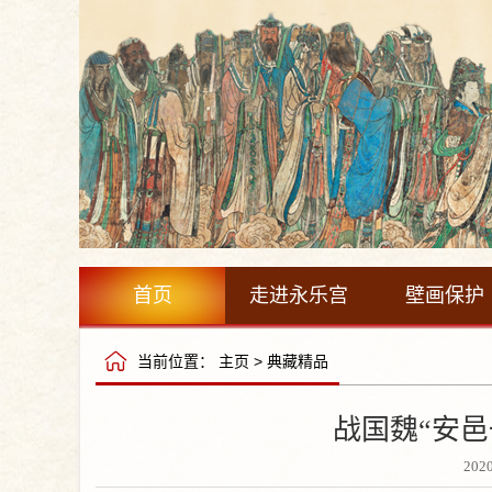
首页
走进永乐宫
壁画保护
当前位置：
主页
>
典藏精品
战国魏“安
202