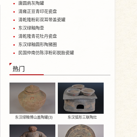
唐圆肩灰陶罐
清雍正豆青印花瓷盘
清乾隆粉彩双耳带盖瓷罐
东汉绿釉陶壶
清乾隆青花牡丹瓷盘
东汉绿釉圆形陶猪圈
民国仲南仿陈淳粉彩脱胎瓷罐
热门
东汉绿釉博山盖陶罐{3}
东汉弧形三联陶灶