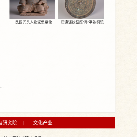
民国光头人物泥塑坐像
唐连弧纹钮座“乔”字款铜镜
宫研究院
|
文化产业