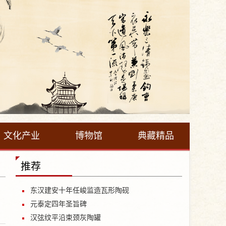
文化产业
博物馆
典藏精品
推荐
东汉建安十年任峻监造瓦形陶砚
元泰定四年圣旨碑
汉弦纹平沿束颈灰陶罐