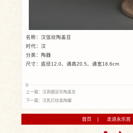
名称：汉弦纹陶盖豆
时代：汉
分类：陶器
尺寸：底径12.0、通高20.5、通宽18.6cm
上一篇：汉高圈足灰陶盖豆
下一篇：汉乳钉纹盖陶罐
首页
|
走进永乐宫