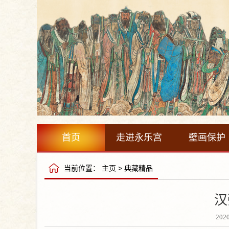
首页
走进永乐宫
壁画保护
当前位置：
主页
>
典藏精品
汉
202