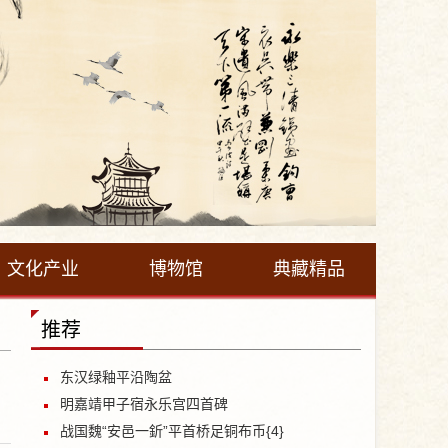
文化产业
博物馆
典藏精品
推荐
东汉绿釉平沿陶盆
明嘉靖甲子宿永乐宫四首碑
战国魏“安邑一釿”平首桥足铜布币{4}