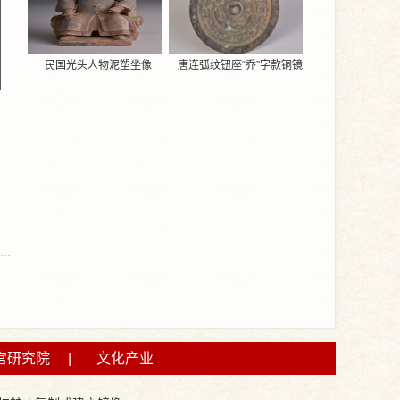
民国光头人物泥塑坐像
唐连弧纹钮座“乔”字款铜镜
宫研究院
|
文化产业