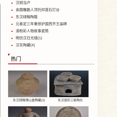
汉铜当卢
金圆雕跪人顶托仰莲石灯台
东汉绿釉陶甑
元泰定三年重修护国西齐王庙碑
清粉彩人物故事瓷筒
明仿汉日光镜{1}
汉灰陶罐{4}
热门
东汉绿釉博山盖陶罐{3}
东汉弧形三联陶灶