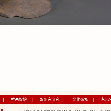
|
壁画保护
|
永乐宫研究
|
文化弘扬
|
永乐