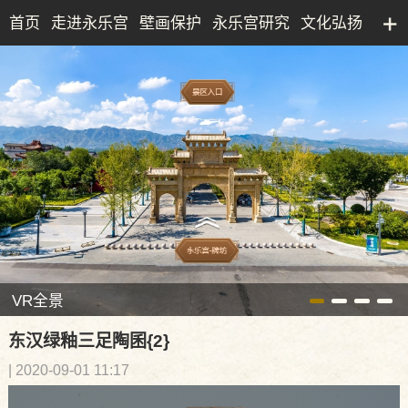
首页
走进永乐宫
壁画保护
永乐宫研究
文化弘扬
永乐宫研究院
文化产业
博物馆
典藏精品
VR全景
东汉绿釉三足陶囷{2}
| 2020-09-01 11:17