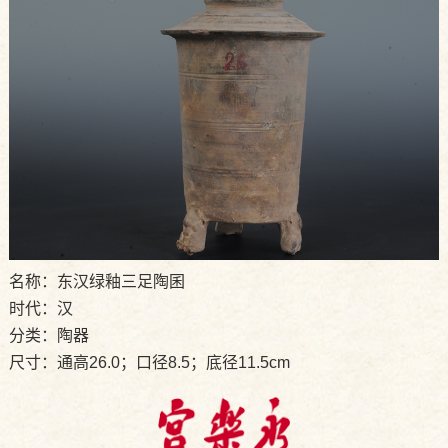
名称：东汉绿釉三足陶囷
时代：汉
分类：陶器
尺寸：通高26.0；口径8.5；底径11.5cm