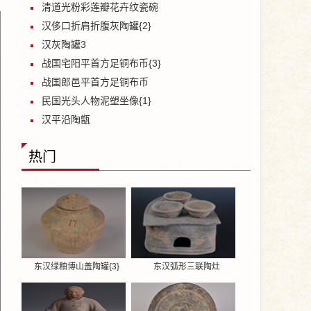
清道光粉彩莲瓣花卉纹瓷碗
汉侈口折肩折腹灰陶罐{2}
汉灰陶罐3
战国宅阳平首方足铜布币{3}
战国郎邑平首方足铜布币
民国光头人物泥塑坐像{1}
汉平沿陶甑
热门
东汉绿釉博山盖陶罐{3}
东汉弧形三联陶灶