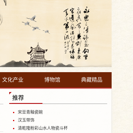
文化产业
博物馆
典藏精品
推荐
宋豆青釉瓷碗
汉玉带饰
清乾隆粉彩山水人物瓷斗杯