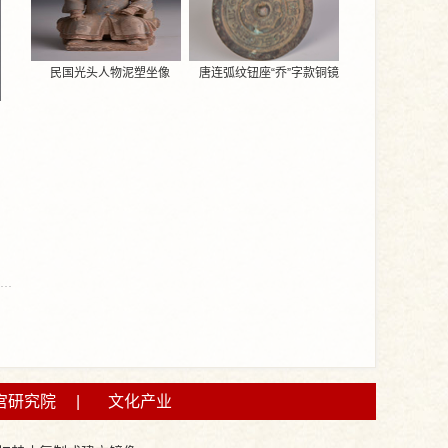
民国光头人物泥塑坐像
唐连弧纹钮座“乔”字款铜镜
宫研究院
|
文化产业