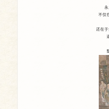
永
不仅
还在于