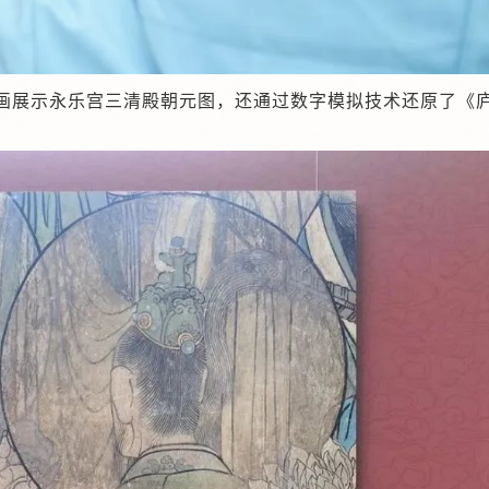
画展示永乐宫三清殿朝元图，还通过数字模拟技术还原了《