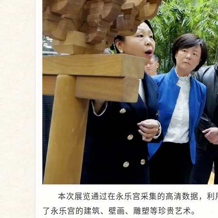
本次展览通过在永乐宫采集的高清数据，利
了永乐宫的建筑、壁画、雕塑等珍贵艺术。