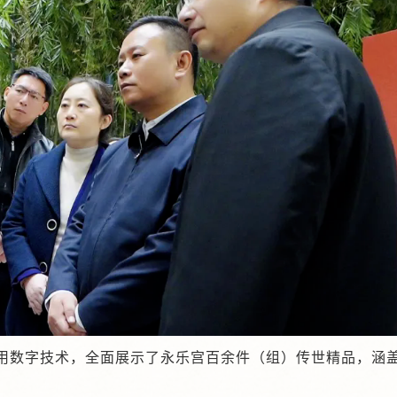
用数字技术，全面展示了永乐宫百余件（组）传世精品，涵