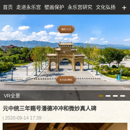
首页
走进永乐宫
壁画保护
永乐宫研究
文化弘扬
永乐宫研究院
文化产业
博物馆
典藏精品
VR全景
元中统三年赐号潘德冲冲和微妙真人碑
| 2020-09-14 17:39