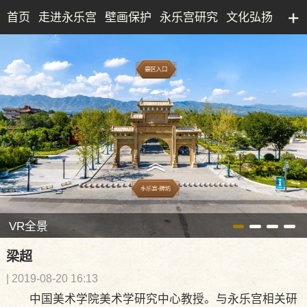
首页
走进永乐宫
壁画保护
永乐宫研究
文化弘扬
永乐宫研究院
文化产业
博物馆
典藏精品
VR全景
梁超
| 2019-08-20 16:13
中国美术学院美术学研究中心教授。与永乐宫相关研