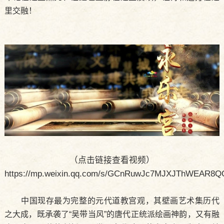
里交融！
（点击链接查看视频）
https://mp.weixin.qq.com/s/GCnRuwJc7MJXJThWEAR8Q
中国现存最为完整的元代道教宫观，其壁画艺术集历代
之大成，既承袭了“吴带当风”的唐代正统派绘画神韵，又有融