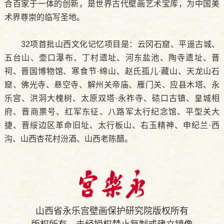
合百家于一体的创新，是世界古代壁画艺术宝库，为中国美
术界尊崇的临写圣地。
32项首批山西文化记忆项目是：
云冈石窟、平遥古城、
五台山、壶口瀑布、丁村遗址、河东盐池、陶寺遗址、晋
祠、晋国博物馆、寒食节·绵山、赵氏孤儿·藏山、天龙山石
窟、佛光寺、悬空寺、解州关帝庙、雁门关、应县木塔、永
乐宫、洪洞大槐树、太原双塔·永祚寺、碛口古镇、皇城相
府、晋商票号、红军东征、八路军太行纪念馆、平型关大
捷、晋绥边区革命旧址、太行板山、右玉精神、申纪兰·西
沟、山西杏花村汾酒、山西老陈醋。
山西省永乐宫壁画保护研究院版权所有