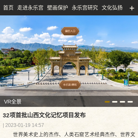
首页
走进永乐宫
壁画保护
永乐宫研究
文化弘扬
永乐宫研究院
文化产业
博物馆
典藏精品
VR全景
32项首批山西文化记忆项目发布
| 2023-01-19 14:57
世界美术史上的杰作、人类石窟艺术经典杰作、世界文