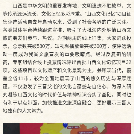
山西是中华文明的重要发祥地，文明遗迹不胜枚举，文
脉传承源远流长，文化记忆多彩厚重。“山西文化记忆”项目征
集评选活动自去年启动以来，受到了社会各界的广泛关注。
各类媒体平台持续跟进宣推，吸引了大批海内外钟情山西文
旅的朋友们参与、热议。为期两周的线上征集，大家踊跃投
票，总票数突破530万，短视频播放量突破300万，使评选活
动一度成为我省文旅宣发的重要吸睛点。经过反复斟酌研
商，专家组结合线上投票情况评出首批山西文化记忆项目32
项。这些项目以文化遗产和文化景观为主，兼顾现当代，覆
盖全省11市，较为全面地展现了山西的悠久历史与深厚底
蕴。不仅激发了三晋父老的文化自豪感与自信心，为深入研
究凝练山西文化的时代价值与精神标识夯实了基础，同时也
有利于以点带面，加快推进文旅深度融合，更好展示三晋大
地独有的人文魅力。