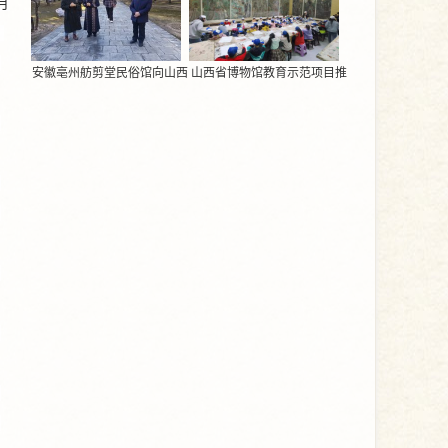
月
，
世
安徽亳州舫剪堂民俗馆向山西
山西省博物馆教育示范项目推
省永乐宫壁画研究保护院捐赠
介活动启动
。
《八十七神仙卷》剪纸作品
过
8
，
兴
发
元