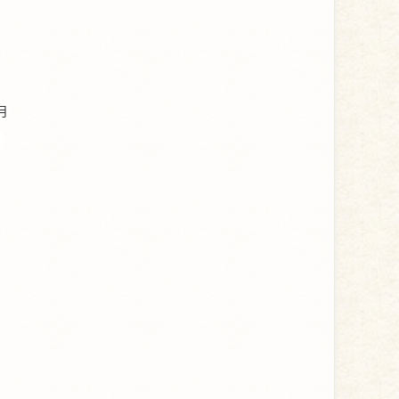
。
月
，
世
。
过
8
，