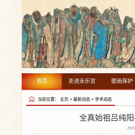
首页
走进永乐宫
壁画保护
当前位置：
主页
>
最新动态
>
学术动态
全真始祖吕纯阳
201