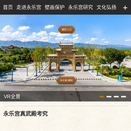
首页
走进永乐宫
壁画保护
永乐宫研究
文化弘扬
永乐宫研究院
文化产业
博物馆
典藏精品
VR全景
永乐宫真武殿考究